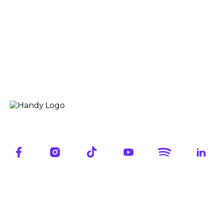
Handy es
la mano que
necesitás
para hacer
crecer tu negocio.
Productos
Contacto
Handy POS
+59826224343
Planes
Handy QR
+59826224343